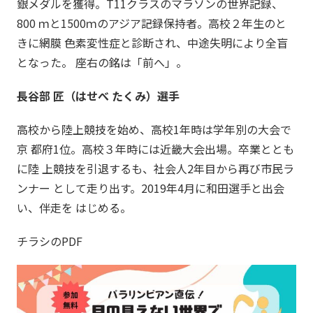
銀メダルを獲得。T11クラスのマラソンの世界記録、
800 ｍと1500ｍのアジア記録保持者。高校２年生のと
きに網膜 色素変性症と診断され、中途失明により全盲
となった。 座右の銘は「前へ」。
長谷部 匠（はせべ たくみ）選手
高校から陸上競技を始め、高校1年時は学年別の大会で
京 都府1位。高校３年時には近畿大会出場。卒業ととも
に陸 上競技を引退するも、社会人2年目から再び市民ラ
ンナー として走り出す。2019年4月に和田選手と出会
い、伴走を はじめる。
チラシのPDF