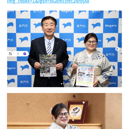
img_index=1&igsh=bGxmcjhrc2RrbjAx