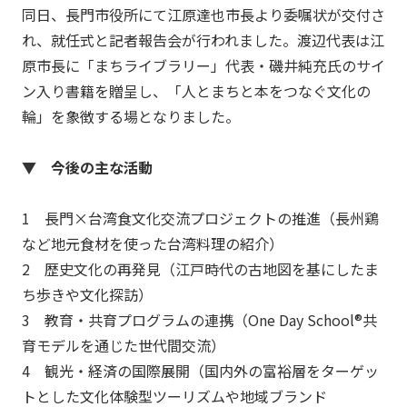
同日、長門市役所にて江原達也市長より委嘱状が交付さ
れ、就任式と記者報告会が行われました。渡辺代表は江
原市長に「まちライブラリー」代表・磯井純充氏のサイ
ン入り書籍を贈呈し、「人とまちと本をつなぐ文化の
輪」を象徴する場となりました。
▼ 今後の主な活動
1 長門×台湾食文化交流プロジェクトの推進（長州鶏
など地元食材を使った台湾料理の紹介）
2 歴史文化の再発見（江戸時代の古地図を基にしたま
ち歩きや文化探訪）
3 教育・共育プログラムの連携（One Day School®共
育モデルを通じた世代間交流）
4 観光・経済の国際展開（国内外の富裕層をターゲッ
トとした文化体験型ツーリズムや地域ブランド