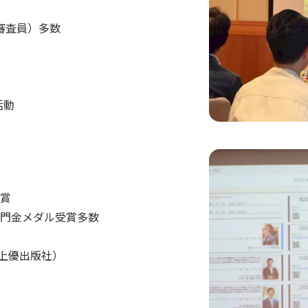
審査員）多数
活動
能賞
部門金メダル受賞多数
・上優出版社）
』