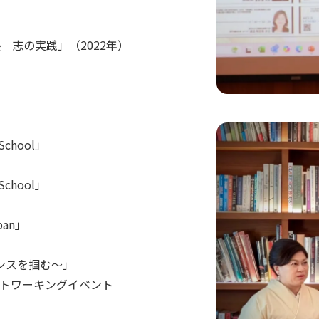
 志の実践」（2022年）
chool」
chool」
pan」
ンスを掴む～」
ットワーキングイベント