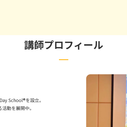
講師プロフィール
y School®を設立。
る活動を展開中。