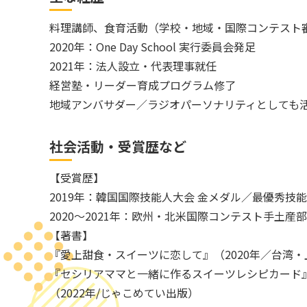
料理講師、食育活動（学校・地域・国際コンテスト
2020年：One Day School 実行委員会発足
2021年：法人設立・代表理事就任
経営塾・リーダー育成プログラム修了
地域アンバサダー／ラジオパーソナリティとしても
社会活動・受賞歴など
【受賞歴】
2019年：韓国国際技能人大会 金メダル／最優秀技
2020～2021年：欧州・北米国際コンテスト手土産
【著書】
『愛上甜食・スイーツに恋して』（2020年／台湾
『セシリアママと一緒に作るスイーツレシピカード
（2022年/じゃこめてい出版）