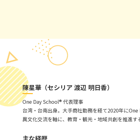
陳星華（セシリア 渡辺 明日香）
One Day School® 代表理事
台湾・台南出身。大手商社勤務を経て2020年にOne Da
異文化交流を軸に、教育・観光・地域共創を推進す
主な経歴