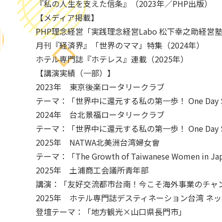
『私の人生を支えた信条』（2023年／PHP出版）
【メディア掲載】
PHP理念経営「実践理念経営Labo 松下幸之助経営塾
月刊『経済界』「世界のママ」特集（2024年）
ホテル専門誌『ホテレス』連載（2025年）
【講演実績（一部）】
2023年 東京後楽ロータリークラブ
テーマ：「世界中に還元する私の第一歩！ One Day S
2024年 台北景福ロータリークラブ
テーマ：「世界中に還元する私の第一歩！ One Day S
2025年 NATWA北美洲台湾婦女會
テーマ：「The Growth of Taiwanese Women in Ja
2025年 土浦商工会議所青年部
講演：「友好交流都市台南！今こそ海外事業のチャ
2025年 ホテル専門誌デスティネーション台湾 ネ
登壇テーマ：「地方観光×山口県長門市」