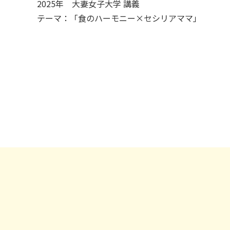
2025年 大妻女子大学 講義
テーマ：「食のハーモニー×セシリアママ」